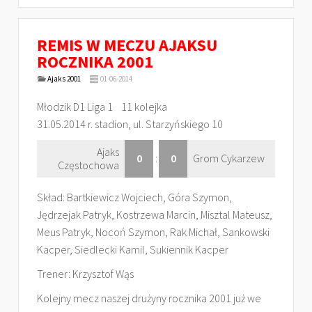
REMIS W MECZU AJAKSU
ROCZNIKA 2001
Ajaks 2001
01-06-2014
Młodzik D1 Liga 1 11 kolejka
31.05.2014 r. stadion, ul. Starzyńskiego 10
Ajaks
0
:
0
Grom Cykarzew
Częstochowa
Skład: Bartkiewicz Wojciech, Góra Szymon,
Jędrzejak Patryk, Kostrzewa Marcin, Misztal Mateusz,
Meus Patryk, Nocoń Szymon, Rak Michał, Sankowski
Kacper, Siedlecki Kamil, Sukiennik Kacper
Trener: Krzysztof Wąs
Kolejny mecz naszej drużyny rocznika 2001 już we