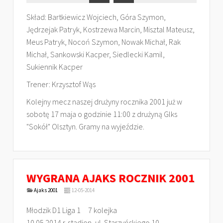
Skład: Bartkiewicz Wojciech, Góra Szymon,
Jędrzejak Patryk, Kostrzewa Marcin, Misztal Mateusz,
Meus Patryk, Nocoń Szymon, Nowak Michał, Rak
Michał, Sankowski Kacper, Siedlecki Kamil,
Sukiennik Kacper
Trener: Krzysztof Wąs
Kolejny mecz naszej drużyny rocznika 2001 już w
sobotę 17 maja o godzinie 11:00 z drużyną Glks
"Sokół" Olsztyn. Gramy na wyjeździe.
WYGRANA AJAKS ROCZNIK 2001
Ajaks 2001
12-05-2014
Młodzik D1 Liga 1 7 kolejka
10.05.2014 r. stadion, ul. Starzyńskiego 10