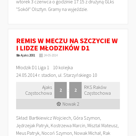
wtorek 3 czerwca o godzinie 17:15 z drużyną GLks
"Sokół" Olsztyn. Gramy na wyjeździe.
REMIS W MECZU NA SZCZYCIE W
I LIDZE MŁODZIKÓW D1
Ajaks 2001
24-05-2014
Młodzik D1 Liga 1 10 kolejka
24.05.2014 r. stadion, ul. Starzyńskiego 10
Ajaks
RKS Raków
2
:
2
Częstochowa
Częstochowa
Nowak 2
Skład: Bartkiewicz Wojciech, Góra Szymon,
Jędrzejak Patryk, Kostrzewa Marcin, Misztal Mateusz,
Meus Patryk, Nocoń Szymon, Nowak Michał, Rak