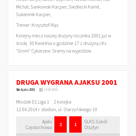
Michał, Sankowski Kacper, Siedlecki Kamil,
Sukiennik Kacper,
Trener: Krzysztof Wąs
Kolejny mecz naszej drużyny rocznika 2001 już w
środę 30 Kwietnia o godzinie 17 z drużyną LKs
"Grom" Cykarzew. Gramy na wyjeździe.
DRUGA WYGRANA AJAKSU 2001
Ajaks 2001
13-04-2014
Młodzik D1 Liga 1 2 kolejka
12.04.2014 r. stadion, ul. Starzyńskiego 10
Ajaks
GLKS Sokół
2
:
1
Częstochowa
Olsztyn