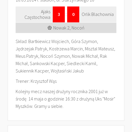
Ajaks
3
:
0
Orlik Blachownia
Częstochowa
Nowak 2, Nocoń
Skład: Bartkiewicz Wojciech, Góra Szymon,
Jędrzejak Patryk, Kostrzewa Marcin, Misztal Mateusz,
Meus Patryk, Nocoń Szymon, Nowak Michał, Rak
Michał, Sankowski Kacper, Siedlecki Kamil,
Sukiennik Kacper, Wojtasiński Jakub
Trener: Krzysztof Wąs
Kolejny mecz naszej drużyny rocznika 2001 już w
środę 14 maja o godzinie 16:30 z drużyną Uks "Mosir"
Myszków. Gramy u siebie.