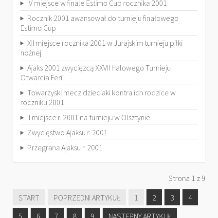
IV miejsce w finale Estimo Cup rocznika 2001
Rocznik 2001 awansował do turnieju finałowego
Estimo Cup
XII miejsce rocznika 2001 w Jurajskim turnieju piłki
nożnej
Ajaks 2001 zwycięzcą XXVII Halowego Turnieju
Otwarcia Ferii
Towarzyski mecz dzieciaki kontra ich rodzice w
roczniku 2001
II miejsce r. 2001 na turnieju w Olsztynie
Zwycięstwo Ajaksu r. 2001
Przegrana Ajaksu r. 2001
Strona 1 z 9
START
POPRZEDNI ARTYKUŁ
1
2
3
4
5
6
7
8
9
NASTĘPNY ARTYKUŁ