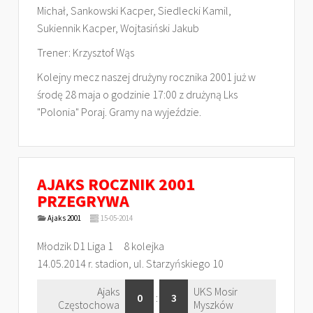
Michał, Sankowski Kacper, Siedlecki Kamil,
Sukiennik Kacper, Wojtasiński Jakub
Trener: Krzysztof Wąs
Kolejny mecz naszej drużyny rocznika 2001 już w
środę 28 maja o godzinie 17:00 z drużyną Lks
"Polonia" Poraj. Gramy na wyjeździe.
AJAKS ROCZNIK 2001
PRZEGRYWA
Ajaks 2001
15-05-2014
Młodzik D1 Liga 1 8 kolejka
14.05.2014 r. stadion, ul. Starzyńskiego 10
Ajaks
UKS Mosir
0
:
3
Częstochowa
Myszków