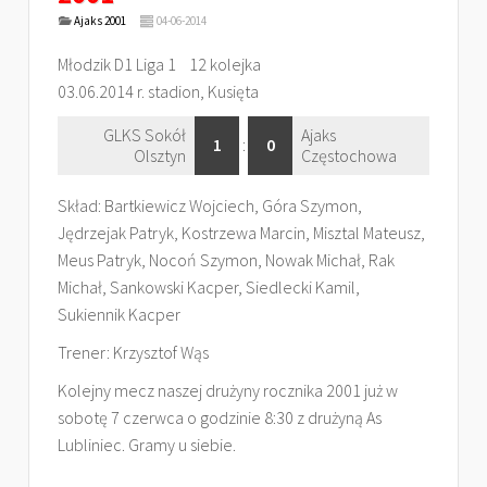
Ajaks 2001
04-06-2014
Młodzik D1 Liga 1 12 kolejka
03.06.2014 r. stadion, Kusięta
GLKS Sokół
Ajaks
1
:
0
Olsztyn
Częstochowa
Skład: Bartkiewicz Wojciech, Góra Szymon,
Jędrzejak Patryk, Kostrzewa Marcin, Misztal Mateusz,
Meus Patryk, Nocoń Szymon, Nowak Michał, Rak
Michał, Sankowski Kacper, Siedlecki Kamil,
Sukiennik Kacper
Trener: Krzysztof Wąs
Kolejny mecz naszej drużyny rocznika 2001 już w
sobotę 7 czerwca o godzinie 8:30 z drużyną As
Lubliniec. Gramy u siebie.