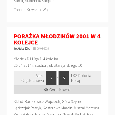
Kamil, Sukiennik Kacper.
Trener: Krzysztof Wąs
PORAŻKA MŁODZIKÓW 2001 W 4
KOLEJCE
Ajaks 2001
26-04-2014
Młodzik D1 Liga 1 4 kolejka
26.04.2014 r. stadion, ul. Starzyńskiego 10
Ajaks
LKS Polonia
2
:
5
Częstochowa
Poraj
Góra, Nowak
Skład: Bartkiewicz Wojciech, Góra Szymon,
Jędrzejak Patryk, Kostrzewa Marcin, Misztal Mateusz,
Meus Patryk, Nocoń Szymon, Nowak Michał, Rak