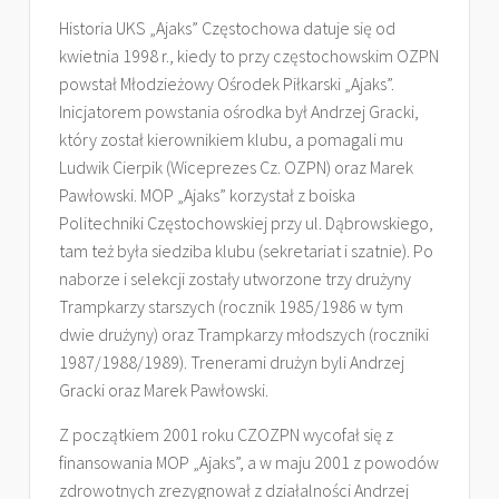
Historia UKS „Ajaks” Częstochowa datuje się od
kwietnia 1998 r., kiedy to przy częstochowskim OZPN
powstał Młodzieżowy Ośrodek Piłkarski „Ajaks”.
Inicjatorem powstania ośrodka był Andrzej Gracki,
który został kierownikiem klubu, a pomagali mu
Ludwik Cierpik (Wiceprezes Cz. OZPN) oraz Marek
Pawłowski. MOP „Ajaks” korzystał z boiska
Politechniki Częstochowskiej przy ul. Dąbrowskiego,
tam też była siedziba klubu (sekretariat i szatnie). Po
naborze i selekcji zostały utworzone trzy drużyny
Trampkarzy starszych (rocznik 1985/1986 w tym
dwie drużyny) oraz Trampkarzy młodszych (roczniki
1987/1988/1989). Trenerami drużyn byli Andrzej
Gracki oraz Marek Pawłowski.
Z początkiem 2001 roku CZOZPN wycofał się z
finansowania MOP „Ajaks”, a w maju 2001 z powodów
zdrowotnych zrezygnował z działalności Andrzej