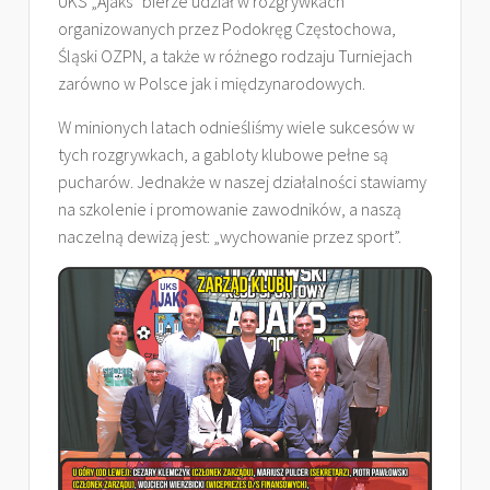
UKS „Ajaks” bierze udział w rozgrywkach
organizowanych przez Podokręg Częstochowa,
Śląski OZPN, a także w różnego rodzaju Turniejach
zarówno w Polsce jak i międzynarodowych.
W minionych latach odnieśliśmy wiele sukcesów w
tych rozgrywkach, a gabloty klubowe pełne są
pucharów. Jednakże w naszej działalności stawiamy
na szkolenie i promowanie zawodników, a naszą
naczelną dewizą jest: „wychowanie przez sport”.