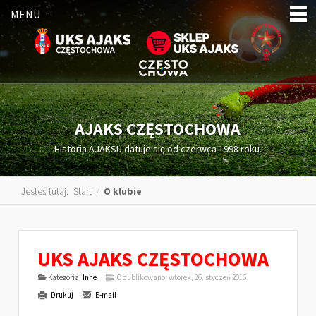
MENU
AJAKS CZĘSTOCHOWA
Historia AJAKSU datuje się od czerwca 1998 roku.
Jesteś tutaj:
Start
/
O klubie
UKS AJAKS CZĘSTOCHOWA
Kategoria:
Inne
Opublikowano: wtorek, 26, styczeń 2016
Drukuj
E-mail