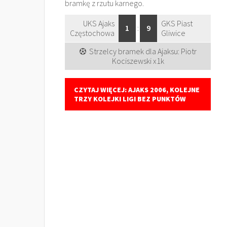
bramkę z rzutu karnego.
UKS Ajaks
GKS Piast
1
:
9
Częstochowa
Gliwice
Strzelcy bramek dla Ajaksu: Piotr
Kociszewski x1k
CZYTAJ WIĘCEJ: AJAKS 2006, KOLEJNE
TRZY KOLEJKI LIGI BEZ PUNKTÓW