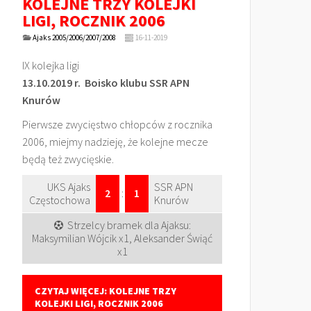
KOLEJNE TRZY KOLEJKI
LIGI, ROCZNIK 2006
Ajaks 2005/2006/2007/2008
16-11-2019
IX kolejka ligi
13.10.2019 r. Boisko klubu SSR APN
Knurów
Pierwsze zwycięstwo chłopców z rocznika
2006, miejmy nadzieję, że kolejne mecze
będą też zwycięskie.
UKS Ajaks
SSR APN
2
:
1
Częstochowa
Knurów
Strzelcy bramek dla Ajaksu:
Maksymilian Wójcik x1, Aleksander Świąć
x1
CZYTAJ WIĘCEJ: KOLEJNE TRZY
KOLEJKI LIGI, ROCZNIK 2006