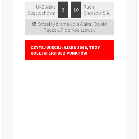
UKS Ajaks
Ruch
2
:
10
Częstochowa
Chorzów S.A.
Strzelcy bramek dla Ajaksu: Dawid
Pęczek, Piotr Kociszewski
CZYTAJ WIĘCEJ: AJAKS 2006, TRZY
KOLEJKI LIGI BEZ PUNKTÓW