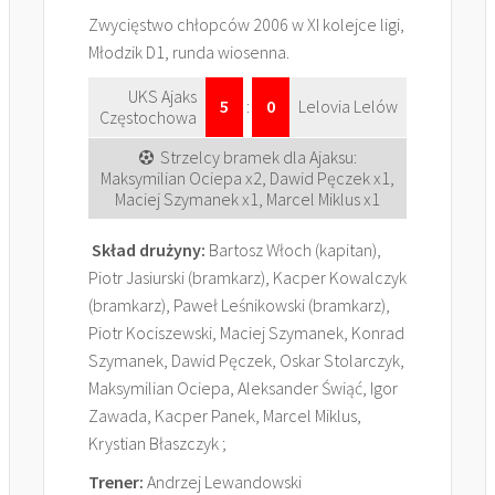
Zwycięstwo chłopców 2006 w XI kolejce ligi,
Młodzik D1, runda wiosenna.
UKS Ajaks
5
:
0
Lelovia Lelów
Częstochowa
Strzelcy bramek dla Ajaksu:
Maksymilian Ociepa x2, Dawid Pęczek x1,
Maciej Szymanek x1, Marcel Miklus x1
Skład drużyny:
Bartosz Włoch (kapitan),
Piotr Jasiurski (bramkarz), Kacper Kowalczyk
(bramkarz), Paweł Leśnikowski (bramkarz),
Piotr Kociszewski, Maciej Szymanek, Konrad
Szymanek, Dawid Pęczek, Oskar Stolarczyk,
Maksymilian Ociepa, Aleksander Świąć, Igor
Zawada, Kacper Panek, Marcel Miklus,
Krystian Błaszczyk ;
Trener:
Andrzej Lewandowski