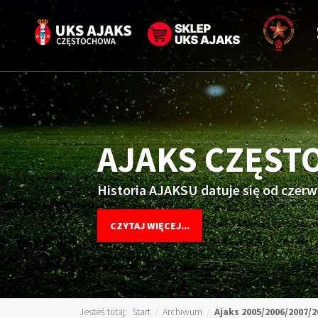
AJAKS CZĘS
Historia AJAKSU datuje się od czerw
CZYTAJ WIĘCEJ...
Jesteś tutaj:
Start
/
Archiwum
/
Ajaks 2005/2006/2007/2