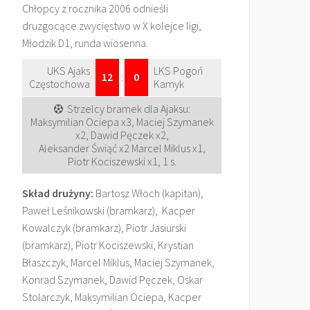
Chłopcy z rocznika 2006 odnieśli
druzgocące zwycięstwo w X kolejce ligi,
Młodzik D1, runda wiosenna.
UKS Ajaks
LKS Pogoń
12
:
0
Częstochowa
Kamyk
Strzelcy bramek dla Ajaksu:
Maksymilian Ociepa x3, Maciej Szymanek
x2, Dawid Pęczek x2,
Aleksander Świąć x2 Marcel Miklus x1,
Piotr Kociszewski x1, 1 s.
Skład drużyny:
Bartosz Włoch (kapitan),
Paweł Leśnikowski (bramkarz), Kacper
Kowalczyk (bramkarz), Piotr Jasiurski
(bramkarz), Piotr Kociszewski, Krystian
Błaszczyk, Marcel Miklus, Maciej Szymanek,
Konrad Szymanek, Dawid Pęczek, Oskar
Stolarczyk, Maksymilian Ociepa, Kacper