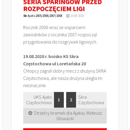
SERIA SPARINGÓW PRZED
ROZPOCZĘCIEM LIGI
Ajaks 2005/2006/2007/2008
23-08-2020
Rocznik 2006 wraz ze wsparciem
zawodników z rocznika 2007 rozpoczął
przygotowania do rozgrywek ligowych.
19.08.2020 r. boisko KS Skra
Częstochowa ul Loretańska 20
Chłopcy zagrali dobry mecz z drużyną SKRA
Częstochowa, ale nasza drużyna uległa im
nieznacznie.
UKS Ajaks
Skra
1
:
2
Częstochowa
Częstochowa
Strzelcy bramek dla Ajaksu: Mateusz
Głowacki