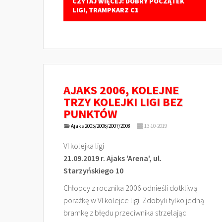
CZYTAJ WIĘCEJ: DOBRY POCZĄTEK
LIGI, TRAMPKARZ C1
AJAKS 2006, KOLEJNE
TRZY KOLEJKI LIGI BEZ
PUNKTÓW
Ajaks 2005/2006/2007/2008
13-10-2019
VI kolejka ligi
21.09.2019 r. Ajaks 'Arena', ul.
Starzyńskiego 10
Chłopcy z rocznika 2006 odnieśli dotkliwą
porażkę w VI kolejce ligi. Zdobyli tylko jedną
bramkę z błędu przeciwnika strzelając