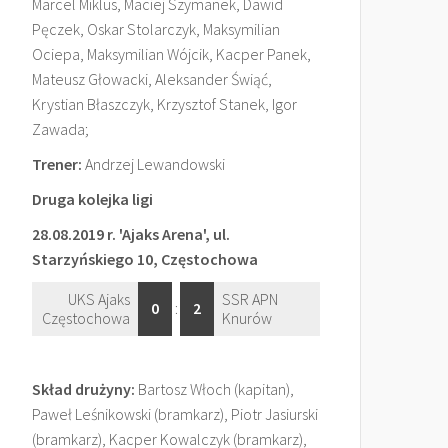
Marcel Miklus, Maciej Szymanek, Dawid
Pęczek, Oskar Stolarczyk, Maksymilian
Ociepa, Maksymilian Wójcik, Kacper Panek,
Mateusz Głowacki, Aleksander Świąć,
Krystian Błaszczyk, Krzysztof Stanek, Igor
Zawada;
Trener:
Andrzej Lewandowski
Druga kolejka ligi
28.08.2019 r. 'Ajaks Arena', ul.
Starzyńskiego 10, Częstochowa
UKS Ajaks
SSR APN
0
:
2
Częstochowa
Knurów
Skład drużyny:
Bartosz Włoch (kapitan),
Paweł Leśnikowski (bramkarz), Piotr Jasiurski
(bramkarz), Kacper Kowalczyk (bramkarz),