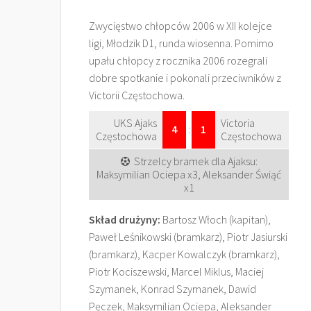
Zwycięstwo chłopców 2006 w XII kolejce
ligi, Młodzik D1, runda wiosenna. Pomimo
upału chłopcy z rocznika 2006 rozegrali
dobre spotkanie i pokonali przeciwników z
Victorii Częstochowa.
UKS Ajaks
Victoria
4
:
1
Częstochowa
Częstochowa
Strzelcy bramek dla Ajaksu:
Maksymilian Ociepa x3, Aleksander Świąć
x1
Skład drużyny:
Bartosz Włoch (kapitan),
Paweł Leśnikowski (bramkarz), Piotr Jasiurski
(bramkarz), Kacper Kowalczyk (bramkarz),
Piotr Kociszewski, Marcel Miklus, Maciej
Szymanek, Konrad Szymanek, Dawid
Pęczek, Maksymilian Ociepa, Aleksander