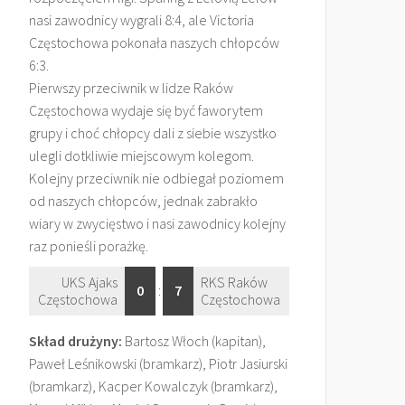
nasi zawodnicy wygrali 8:4, ale Victoria
Częstochowa pokonała naszych chłopców
6:3.
Pierwszy przeciwnik w lidze Raków
Częstochowa wydaje się być faworytem
grupy i choć chłopcy dali z siebie wszystko
ulegli dotkliwie miejscowym kolegom.
Kolejny przeciwnik nie odbiegał poziomem
od naszych chłopców, jednak zabrakło
wiary w zwycięstwo i nasi zawodnicy kolejny
raz ponieśli porażkę.
UKS Ajaks
RKS Raków
0
:
7
Częstochowa
Częstochowa
Skład drużyny:
Bartosz Włoch (kapitan),
Paweł Leśnikowski (bramkarz), Piotr Jasiurski
(bramkarz), Kacper Kowalczyk (bramkarz),