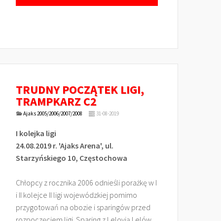
TRUDNY POCZĄTEK LIGI,
TRAMPKARZ C2
Ajaks 2005/2006/2007/2008
31-08-2019
I kolejka ligi
24.08.2019 r. 'Ajaks Arena', ul.
Starzyńskiego 10, Częstochowa
Chłopcy z rocznika 2006 odnieśli porażkę w I
i II kolejce II ligi wojewódzkiej pomimo
przygotowań na obozie i sparingów przed
rozpoczęciem ligi. Sparing z Lelovią Lelów