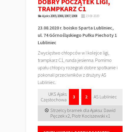
DOBRY POCZĄTEK LIGI,
TRAMPKARZ C1
Ajaks 2005/2006/2007/2008
23-08-2020
23.08.2020 r. boisko Sparta Lubliniec,
ul. 74 Górnośląskiego Pułku Piechoty 1
Lubliniec
Zwycięstwo chłopców w I kolejce ligi,
trampkarz C1, runda jesienna. Pomimo
upału chłopcy rozegrali dobre spotkanie i
pokonali przeciwników z drużyny AS
Lubliniec.
UKS Ajaks
3
:
2
AS Lubliniec
Częstochowa
Strzelcy bramek dla Ajaksu: Dawid
Pęczek x2, Piotr Kociszewski x1