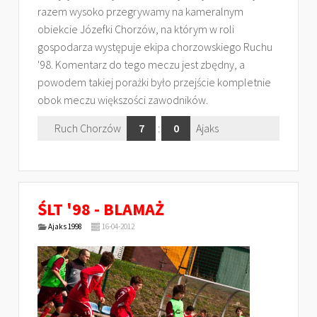
razem wysoko przegrywamy na kameralnym
obiekcie Józefki Chorzów, na którym w roli
gospodarza występuje ekipa chorzowskiego Ruchu
'98. Komentarz do tego meczu jest zbędny, a
powodem takiej porażki było przejście kompletnie
obok meczu większości zawodników.
Ruch Chorzów
7
:
0
Ajaks
ŚLT '98 - BLAMAŻ
Ajaks 1998
16-04-2012