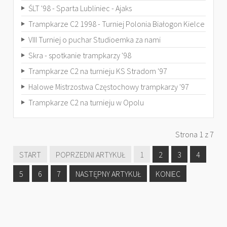
ŚLT '98 - Sparta Lubliniec - Ajaks
Trampkarze C2 1998 - Turniej Polonia Białogon Kielce
VIII Turniej o puchar Studioemka za nami
Skra - spotkanie trampkarzy '98
Trampkarze C2 na turnieju KS Stradom '97
Halowe Mistrzostwa Częstochowy trampkarzy '97
Trampkarze C2 na turnieju w Opolu
Strona 1 z 7
START
POPRZEDNI ARTYKUŁ
1
2
3
4
5
6
7
NASTĘPNY ARTYKUŁ
KONIEC