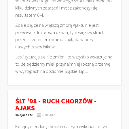
W końcówce tego nerwowego spotkania doszło do
kilku dziwnych zdarzeń i mecz zakończył się
rezultatem 0-4.
Zdaje się, że największą zmorą Ajaksu nie jest
przeciwnik. Im lepsza okazja, tym większy strach
przed strzeleniem bramki zagląda w oczy
naszych zawodników...
Jeśli sytuacja się nie zmieni, to wszystko wskazuje na
to, że będziemy mieli przynajmniej roczną przerwę
w występach na poziomie Śląskiej Ligi...
ŚLT '98 - RUCH CHORZÓW -
AJAKS
Ajaks 1998
23-04-2012
Kolejny nieudany mecz w naszym wykonaniu. Tym