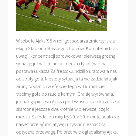
W sobotę Ajaks '98 w roli gospodarza zmierzył się z
ekipą Stadionu Śląskiego Chorzów. Kompletny brak
uwagi i koncentracji sprowokował pierwszą groźną
sytuację już w 1. minucie meczu i tylko świetna
postawa Łukasza Zalfresso-Jundziłło uratowała nas
od straty gola. Niestety sytuacja ta nie zadziałała jak
zimny prysznic i w efekcie tego w 16. minucie
tracimy gola po rzucie karnym. Gra się wyrównała,
jednak gapiostwo Ajaksu pod własną bramką zostało
skarcone jeszcze dwukrotnie w pierwszej części
meczu. Szkoda, bo między 20. a 30. minutą udało się
nawet przejąć inicjatywę i uzyskać nieznaczną
optyczną przewagę. Po przerwie oglądaliśmy Ajaks,