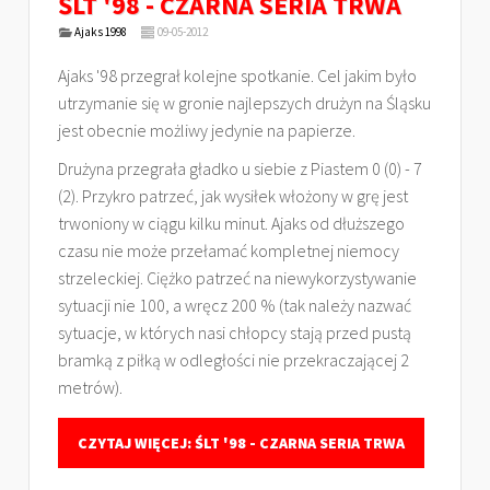
ŚLT '98 - CZARNA SERIA TRWA
Ajaks 1998
09-05-2012
Ajaks '98 przegrał kolejne spotkanie. Cel jakim było
utrzymanie się w gronie najlepszych drużyn na Śląsku
jest obecnie możliwy jedynie na papierze.
Drużyna przegrała gładko u siebie z Piastem 0 (0) - 7
(2). Przykro patrzeć, jak wysiłek włożony w grę jest
trwoniony w ciągu kilku minut. Ajaks od dłuższego
czasu nie może przełamać kompletnej niemocy
strzeleckiej. Ciężko patrzeć na niewykorzystywanie
sytuacji nie 100, a wręcz 200 % (tak należy nazwać
sytuacje, w których nasi chłopcy stają przed pustą
bramką z piłką w odległości nie przekraczającej 2
metrów).
CZYTAJ WIĘCEJ: ŚLT '98 - CZARNA SERIA TRWA