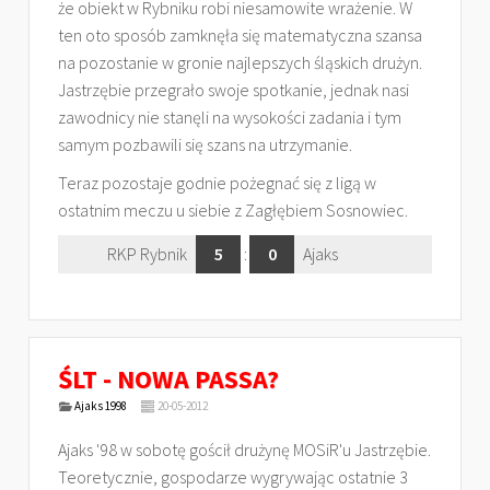
że obiekt w Rybniku robi niesamowite wrażenie. W
ten oto sposób zamknęła się matematyczna szansa
na pozostanie w gronie najlepszych śląskich drużyn.
Jastrzębie przegrało swoje spotkanie, jednak nasi
zawodnicy nie stanęli na wysokości zadania i tym
samym pozbawili się szans na utrzymanie.
Teraz pozostaje godnie pożegnać się z ligą w
ostatnim meczu u siebie z Zagłębiem Sosnowiec.
RKP Rybnik
5
:
0
Ajaks
ŚLT - NOWA PASSA?
Ajaks 1998
20-05-2012
Ajaks '98 w sobotę gościł drużynę MOSiR'u Jastrzębie.
Teoretycznie, gospodarze wygrywając ostatnie 3