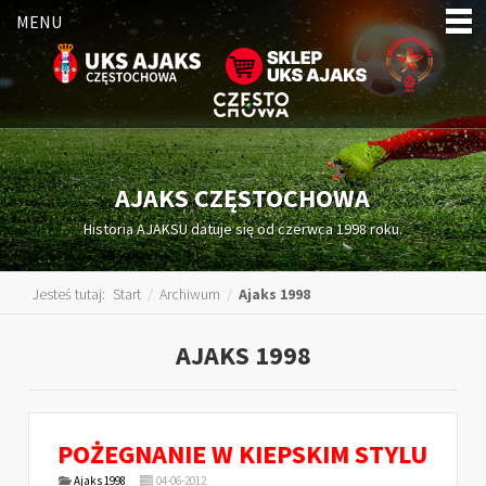
MENU
AJAKS CZĘSTOCHOWA
Historia AJAKSU datuje się od czerwca 1998 roku.
Jesteś tutaj:
Start
/
Archiwum
/
Ajaks 1998
AJAKS 1998
POŻEGNANIE W KIEPSKIM STYLU
Ajaks 1998
04-06-2012