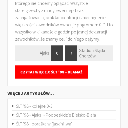
którego nie chcemy oglądać. Wszystkie
stare grzechy z rundy jesiennej - brak
zaangażowania, brak koncentracji i zniechęcenie
większości zawodników owocuje pogromem 0-7! I to
wszystko w kilkanaście godzin po jasnej deklaracji
zawodników, że znamy cel i do niego dążymy!
Stadion Śląski
Ajaks
0
:
7
Chorzów
CZYTAJ WIĘCEJ: ŚLT '98 - BLAMAŻ
WIĘCEJ ARTYKUŁÓW…
ŚLT '98 - kolejne 0-3
ŚLT '98 - Ajaks I - Podbeskidzie Bielsko-Biała
ŚLT '98 - porażka w "jaskini lwa"