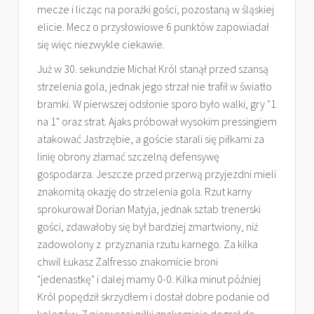
mecze i licząc na porażki gości, pozostaną w śląskiej
elicie. Mecz o przysłowiowe 6 punktów zapowiadał
się więc niezwykle ciekawie.
Już w 30. sekundzie Michał Król stanął przed szansą
strzelenia gola, jednak jego strzał nie trafił w światło
bramki. W pierwszej odsłonie sporo było walki, gry "1
na 1" oraz strat. Ajaks próbował wysokim pressingiem
atakować Jastrzębie, a goście starali się piłkami za
linię obrony złamać szczelną defensywę
gospodarza. Jeszcze przed przerwą przyjezdni mieli
znakomitą okazję do strzelenia gola. Rzut karny
sprokurował Dorian Matyja, jednak sztab trenerski
gości, zdawałoby się był bardziej zmartwiony, niż
zadowolony z przyznania rzutu karnego. Za kilka
chwil Łukasz Zalfresso znakomicie broni
"jedenastkę" i dalej mamy 0-0. Kilka minut później
Król popędził skrzydłem i dostał dobre podanie od