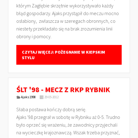
którym Zagłębie skrzętnie wykorzystywało każdy
błąd gospodarzy. Ajaks przystąpił do meczu mocno
osłabiony, zwłaszcza w szeregach obronnych, co
niestety przekładało się na brak zrozumienia linii
obrony i pomocy.
CZYTAJ WIĘCEJ: POŻEGNANIE W KIEPSKIM
STYLU
ŚLT '98 - MECZ Z RKP RYBNIK
Ajaks 1998
29-05-2012
Słaba postawa kończy dobrą serię.
Ajaks '98 przegrał w sobotę w Rybniku aż 0-5. Trudno
było oprzeć się wrażeniu, że zawodnicy przyjechali
na wycieczkę krajoznawczą. Wszak trzeba przyznać,