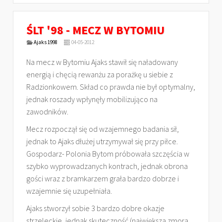
ŚLT '98 - MECZ W BYTOMIU
Ajaks 1998
04-05-2012
Na mecz w Bytomiu Ajaks stawił się naładowany
energią i chęcią rewanżu za porażkę u siebie z
Radzionkowem. Skład co prawda nie był optymalny,
jednak roszady wpłynęły mobilizująco na
zawodników.
Mecz rozpoczął się od wzajemnego badania sił,
jednak to Ajaks dłużej utrzymywał się przy piłce.
Gospodarz- Polonia Bytom próbowała szczęścia w
szybko wyprowadzanych kontrach, jednak obrona
gości wraz z bramkarzem grała bardzo dobrze i
wzajemnie się uzupełniała.
Ajaks stworzył sobie 3 bardzo dobre okazje
strzeleckie, jednak skuteczność (największa zmora