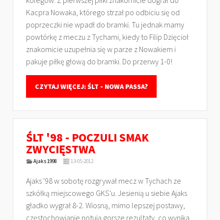
kolegów. Z pierwszej piłki znakomicie dograł do
Kacpra Nowaka, którego strzał po odbiciu się od
poprzeczki nie wpadł do bramki. Tu jednak mamy
powtórkę z meczu z Tychami, kiedy to Filip Dzięcioł
znakomicie uzupełnia się w parze z Nowakiem i
pakuje piłkę głową do bramki. Do przerwy 1-0!
CZYTAJ WIĘCEJ: ŚLT - NOWA PASSA?
ŚLT '98 - POCZULI SMAK
ZWYCIĘSTWA
Ajaks 1998
13-05-2012
Ajaks '98 w sobotę rozgrywał mecz w Tychach ze
szkółką miejscowego GKS'u. Jesienią u siebie Ajaks
gładko wygrał 8-2. Wiosną, mimo lepszej postawy,
częstochowianie notują gorsze rezultaty, co wynika