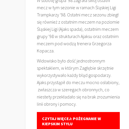
W sobotę grupa '98 zagrała swój ostatni
mecz w tym sezonie w ramach Śląskiej Ligi
Trampkarzy '98. Ostatni mecz sezonu zbiegł
się również z ostatnim meczem na poziomie
Śląskiej Ligi (Ajaks spada), ostatnim meczem
grupy '98 w strukturach Ajaksu oraz ostatnim
meczem pod wodzą trenera Grzegorza
Kopacza.
Widowisko było dość jednostronnym
spektaklem, w którym Zagłębie skrzętnie
wykorzystywało każdy błąd gospodarzy.
Ajaks przystąpił do meczu mocno osłabiony,
zwłaszcza w szeregach obronnych, co
niestety przekładało się na brak zrozumienia
linii obrony i pomocy.
CZYTAJ WIĘCEJ: POŻEGNANIE W
KIEPSKIM STYLU