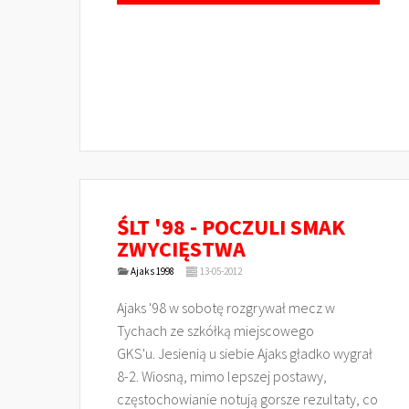
ŚLT '98 - POCZULI SMAK
ZWYCIĘSTWA
Ajaks 1998
13-05-2012
Ajaks '98 w sobotę rozgrywał mecz w
Tychach ze szkółką miejscowego
GKS'u. Jesienią u siebie Ajaks gładko wygrał
8-2. Wiosną, mimo lepszej postawy,
częstochowianie notują gorsze rezultaty, co