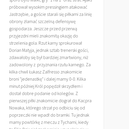
próbował wysokim pressingiem atakować
Jastrzębie, a goście starali się piłkami za linię
obrony złamać szczelną defensywę
gospodarza. Jeszcze przed przerwą
przyjezdni mieli znakomitą okazję do
strzelenia gola. Rzut karny sprokurował
Dorian Matyja, jednak sztab trenerski gości,
zdawałoby się był bardziej zmartwiony, niż
zadowolony z przyznania rzutu karnego. Za
kilka chwil Łukasz Zalfresso znakomicie
broni "jedenastkę" i dalej mamy 0-0. Kilka
minut później Król popędził skrzydłem i
dostał dobre podanie od kolegów. Z
pierwszej piłki znakomicie dograł do Kacpra
Nowaka, którego strzał po odbiciu się od
poprzeczki nie wpadł do bramki. Tu jednak
mamy powtórkę z meczu z Tychami, kiedy