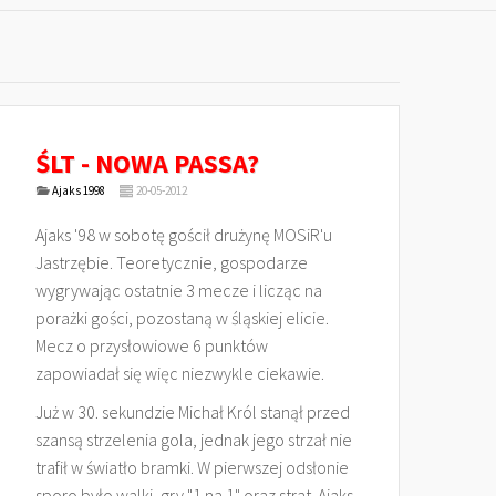
ŚLT - NOWA PASSA?
Ajaks 1998
20-05-2012
Ajaks '98 w sobotę gościł drużynę MOSiR'u
Jastrzębie. Teoretycznie, gospodarze
wygrywając ostatnie 3 mecze i licząc na
porażki gości, pozostaną w śląskiej elicie.
Mecz o przysłowiowe 6 punktów
zapowiadał się więc niezwykle ciekawie.
Już w 30. sekundzie Michał Król stanął przed
szansą strzelenia gola, jednak jego strzał nie
trafił w światło bramki. W pierwszej odsłonie
sporo było walki, gry "1 na 1" oraz strat. Ajaks