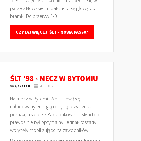
to Filip Dzięcioł znakomicie uzupełnia się w
parze z Nowakiem i pakuje piłkę głową do
bramki. Do przerwy 1-0!
CZYTAJ WIĘCEJ: ŚLT - NOWA PASSA?
ŚLT '98 - MECZ W BYTOMIU
Ajaks 1998
04-05-2012
Na mecz w Bytomiu Ajaks stawił się
naładowany energią i chęcią rewanżu za
porażkę u siebie z Radzionkowem. Skład co
prawda nie był optymalny, jednak roszady
wpłynęły mobilizująco na zawodników.