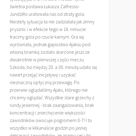
świetna postawa Łukasza Zalfresso-
Jundziłło uratowała nas od straty gola.
Niestety sytuacja ta nie zadziałała jak zimny
prysznic i w efekcie tego w 16. minucie
tracimy gola po rzucie karnym. Gra się
wyrównała, jednak gapiostwo Ajaksu pod
własną bramką zostało skarcone jeszcze
dwukrotnie w pierwszej części meczu.
Szkoda, bo między 20. a 30. minutą udało się
nawet przejąć inicjatywę i uzyskać
nieznaczną optyczną przewagę. Po
przerwie oglądaliśmy Ajaks, którego nie
chcemy oglądać. Wszystkie stare grzechy z
rundy jesiennej - brak zaangażowania, brak
koncentracji i zniechęcenie większości
zawodników owocuje pogromem 0-7! I to
wszystko w kilkanaście godzin po jasnej
deklaracji zawodników, że znamy cel i do