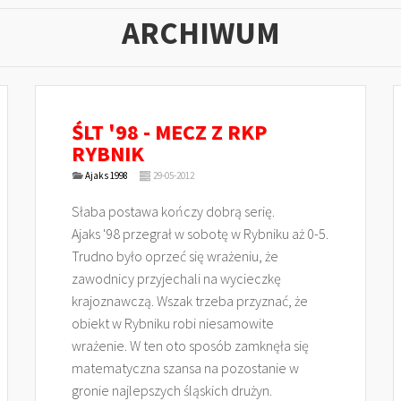
ARCHIWUM
ŚLT '98 - MECZ Z RKP
RYBNIK
Ajaks 1998
29-05-2012
Słaba postawa kończy dobrą serię.
Ajaks '98 przegrał w sobotę w Rybniku aż 0-5.
Trudno było oprzeć się wrażeniu, że
zawodnicy przyjechali na wycieczkę
krajoznawczą. Wszak trzeba przyznać, że
obiekt w Rybniku robi niesamowite
wrażenie. W ten oto sposób zamknęła się
matematyczna szansa na pozostanie w
gronie najlepszych śląskich drużyn.