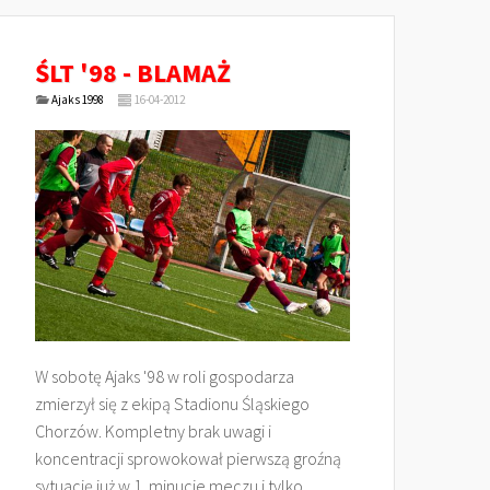
ŚLT '98 - BLAMAŻ
Ajaks 1998
16-04-2012
W sobotę Ajaks '98 w roli gospodarza
zmierzył się z ekipą Stadionu Śląskiego
Chorzów. Kompletny brak uwagi i
koncentracji sprowokował pierwszą groźną
sytuację już w 1. minucie meczu i tylko