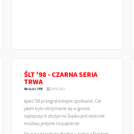
ŚLT '98 - CZARNA SERIA
TRWA
Ajaks 1998
09-05-2012
Ajaks '98 przegrał kolejne spotkanie. Cel
jakim było utrzymanie się w gronie
najlepszych drużyn na Śląsku jest obecnie
możliwy jedynie na papierze.
Drużyna przegrała gładko u siebie z Piastem