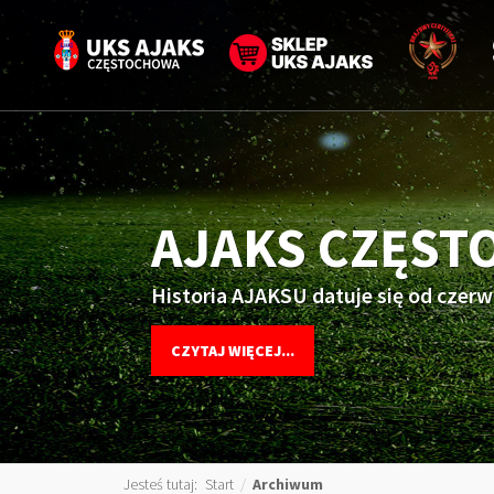
AJAKS CZĘS
Historia AJAKSU datuje się od czerw
CZYTAJ WIĘCEJ...
Jesteś tutaj:
Start
/
Archiwum