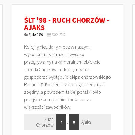
ŚLT '98 - RUCH CHORZÓW -
AJAKS
Ajaks 1998
23-04-2012
Kolejny nieudany mecz w naszym
wykonaniu. Tym razem wysoko
przegrywamy na kameralnym obiekcie
Józefki Chorzów, na którym w roli
gospodarza występuje ekipa chorzowskiego
Ruchu '98. Komentarz do tego meczu jest
zbędny, a powodem takiej porażki było
przejście kompletnie obok meczu
większości zawodników.
Ruch
7
:
0
Ajaks
Chorzów