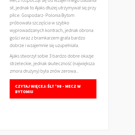
Mecz rozpoczął się od wzajemnego badania
sił, jednak to Ajaks dłużej utrzymywał się przy
piłce. Gospodarz- Polonia Bytom
próbowała szczęścia w szybko
wyprowadzanych kontrach, jednak obrona
gości wraz z bramkarzem grała bardzo
dobrze i wzajemnie się uzupełniała.
Ajaks stworzył sobie 3 bardzo dobre okazje
strzeleckie, jednak skuteczność (największa
zmora drużyny) była znów zerowa...
CZYTAJ WIĘCEJ: ŚLT '98 - MECZ W
BYTOMIU