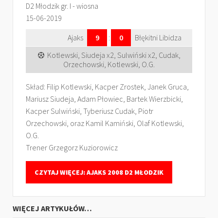
D2 Młodzik gr. I - wiosna
15-06-2019
Ajaks
9
:
0
Błękitni Libidza
Kotlewski, Siudeja x2, Sulwiński x2, Cudak,
Orzechowski, Kotlewski, O.G.
Skład: Filip Kotlewski, Kacper Zrostek, Janek Gruca,
Mariusz Siudeja, Adam Płowiec, Bartek Wierzbicki,
Kacper Sulwiński, Tyberiusz Cudak, Piotr
Orzechowski, oraz Kamil Kamiński, Olaf Kotlewski,
O.G.
Trener Grzegorz Kuziorowicz
CZYTAJ WIĘCEJ: AJAKS 2008 D2 MŁODZIK
WIĘCEJ ARTYKUŁÓW…