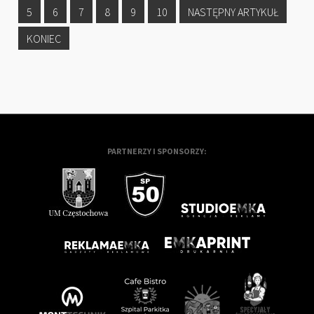
5
6
7
8
9
10
NASTĘPNY ARTYKUŁ
KONIEC
PARTNERZY I SPONSORZY: