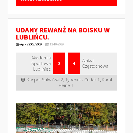
UDANY REWANŻ NA BOISKU W
LUBLIŃCU.
Ajaks 2008/2009
12-10-2019
Akademia
Ajaks I
Sportowa
3
:
4
Częstochowa
Lubliniec
Kacper Sulwiński 2, Tyberiusz Cudak 1, Karol
Heine 1.