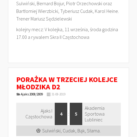
Sulwiński, Bernard Bojur, Piotr Orzechowski oraz
Bartłomiej Wierzbicki, Tyberiusz Cudak, Karol Heine.
Trener Mariusz Sędzielewski
kolejny mecz: V kolejka, 11 września, środa godzina
17.00 a rywalem Skra II Częstochowa
PORAŻKA W TRZECIEJ KOLEJCE
MŁODZIKA D2
Ajaks 2008/2009
31-08-2019
Akademia
Ajaks I
4
:
5
Sportowa
Częstochowa
Lubliniec
Sulwiński, Cudak, Bąk, Słama.