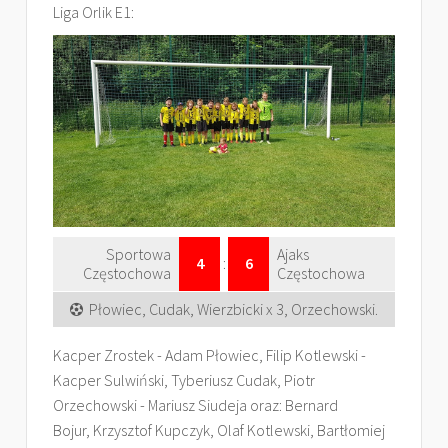
Liga Orlik E1:
Sportowa
Ajaks
4
:
6
Częstochowa
Częstochowa
Płowiec, Cudak, Wierzbicki x 3, Orzechowski.
Kacper Zrostek - Adam Płowiec, Filip Kotlewski -
Kacper Sulwiński, Tyberiusz Cudak, Piotr
Orzechowski - Mariusz Siudeja oraz: Bernard
Bojur, Krzysztof Kupczyk, Olaf Kotlewski, Bartłomiej