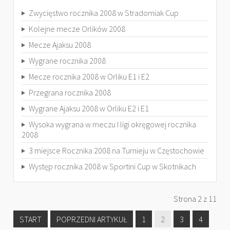
Zwycięstwo rocznika 2008 w Stradomiak Cup
Kolejne mecze Orlików 2008
Mecze Ajaksu 2008
Wygrane rocznika 2008
Mecze rocznika 2008 w Orliku E1 i E2
Przegrana rocznika 2008
Wygrane Ajaksu 2008 w Orliku E2 i E1
Wysoka wygrana w meczu I ligi okręgowej rocznika
2008
3 miejsce Rocznika 2008 na Turnieju w Częstochowie
Występ rocznika 2008 w Sportini Cup w Skotnikach
Strona 2 z 11
START
POPRZEDNI ARTYKUŁ
1
2
3
4