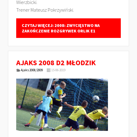
Wierzbicki.
Trener Mateusz Pokrzywiński.
CZYTAJ WIĘCEJ: 2008: ZWYCIĘSTWO NA
ZAKOŃCZENIE ROZGRYWEK ORLIK E1
AJAKS 2008 D2 MŁODZIK
Ajaks 2008/2009
15-06-2019