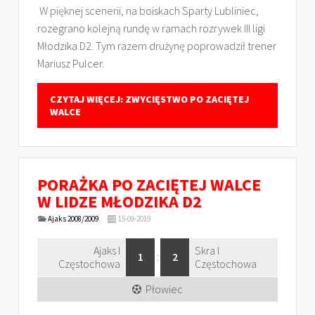
W pięknej scenerii, na boiskach Sparty Lubliniec,
rozegrano kolejną rundę w ramach rozrywek III ligi
Młodzika D2. Tym razem drużynę poprowadził trener
Mariusz Pulcer.
CZYTAJ WIĘCEJ: ZWYCIĘSTWO PO ZACIĘTEJ
WALCE
PORAŻKA PO ZACIĘTEJ WALCE
W LIDZE MŁODZIKA D2
Ajaks 2008/2009
15-09-2019
Ajaks I
Skra I
1
:
2
Częstochowa
Częstochowa
Płowiec