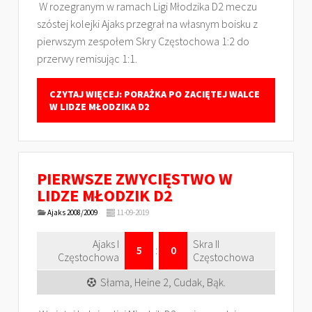
W rozegranym w ramach Ligi Młodzika D2 meczu
szóstej kolejki Ajaks przegrał na własnym boisku z
pierwszym zespołem Skry Częstochowa 1:2 do
przerwy remisując 1:1.
CZYTAJ WIĘCEJ: PORAŻKA PO ZACIĘTEJ WALCE
W LIDZE MŁODZIKA D2
PIERWSZE ZWYCIĘSTWO W
LIDZE MŁODZIK D2
Ajaks 2008/2009
11-09-2019
Ajaks I
Skra II
5
:
0
Częstochowa
Częstochowa
Słama, Heine 2, Cudak, Bąk.