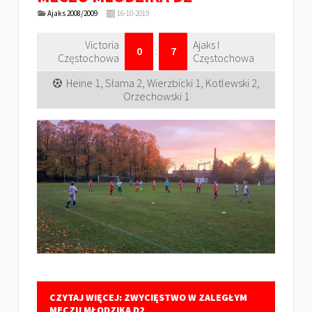
Ajaks 2008/2009
16-10-2019
Victoria
Ajaks I
0
:
7
Częstochowa
Częstochowa
Heine 1, Słama 2, Wierzbicki 1, Kotlewski 2,
Orzechowski 1
CZYTAJ WIĘCEJ: ZWYCIĘSTWO W ZALEGŁYM
MECZU MŁODZIKA D2