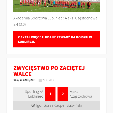
Akademia Sportowa Lubliniec : Ajaks I Częstochowa
3:4 (3:0)
CZYTAJ WIĘCEJ: UDANY REWANŻ NA BOISKU W
LUBLIŃCU.
ZWYCIĘSTWO PO ZACIĘTEJ
WALCE
Ajaks 2008/2009
22-09-2019
Sporting FA
Ajaks I
1
:
2
Lubliniec
Częstochowa
Igor Góra i Kacper Sulwiński