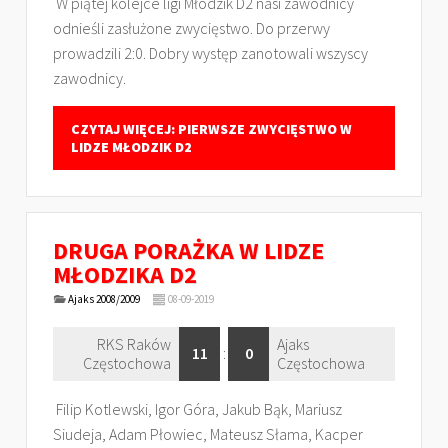
W piątej kolejce ligi Młodzik D2 nasi zawodnicy
odnieśli zasłużone zwycięstwo. Do przerwy
prowadzili 2:0. Dobry występ zanotowali wszyscy
zawodnicy.
CZYTAJ WIĘCEJ: PIERWSZE ZWYCIĘSTWO W
LIDZE MŁODZIK D2
DRUGA PORAŻKA W LIDZE
MŁODZIKA D2
Ajaks 2008/2009
08-09-2019
RKS Raków
Ajaks
11
:
0
Częstochowa
Częstochowa
Filip Kotlewski, Igor Góra, Jakub Bąk, Mariusz
Siudeja, Adam Płowiec, Mateusz Słama, Kacper