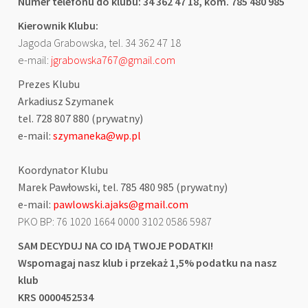
Numer telefonu do klubu: 34 362 47 18, kom. 785 480 985
Kierownik Klubu:
Jagoda Grabowska, tel. 34 362 47 18
e-mail:
jgrabowska767@gmail.com
Prezes Klubu
Arkadiusz Szymanek
tel. 728 807 880 (prywatny)
e-mail:
szymaneka@wp.pl
Koordynator Klubu
Marek Pawłowski, tel. 785 480 985 (prywatny)
e-mail:
pawlowski.ajaks@gmail.com
PKO BP: 76 1020 1664 0000 3102 0586 5987
SAM DECYDUJ NA CO IDĄ TWOJE PODATKI!
Wspomagaj nasz klub i przekaż 1,5% podatku na nasz
klub
KRS 0000452534