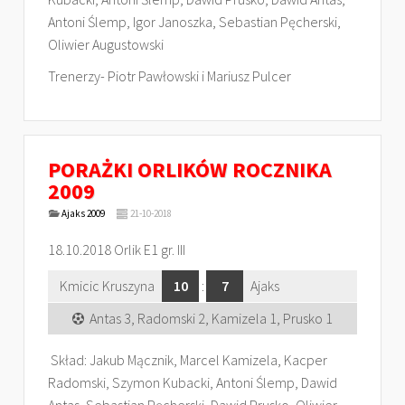
Antoni Ślemp, Igor Janoszka, Sebastian Pęcherski,
Oliwier Augustowski
Trenerzy- Piotr Pawłowski i Mariusz Pulcer
PORAŻKI ORLIKÓW ROCZNIKA
2009
Ajaks 2009
21-10-2018
18.10.2018 Orlik E1 gr. III
Kmicic Kruszyna
10
:
7
Ajaks
Antas 3, Radomski 2, Kamizela 1, Prusko 1
Skład: Jakub Mącznik, Marcel Kamizela, Kacper
Radomski, Szymon Kubacki, Antoni Ślemp, Dawid