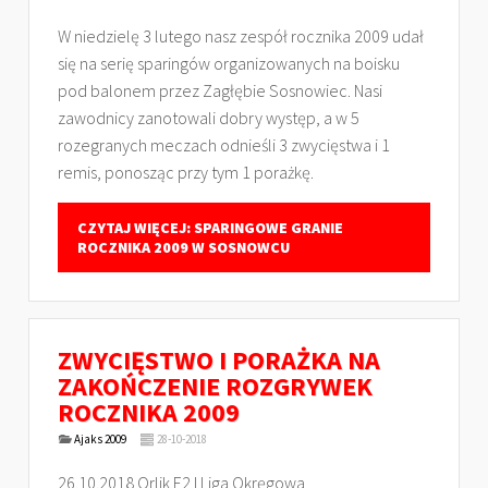
W niedzielę 3 lutego nasz zespół rocznika 2009 udał
się na serię sparingów organizowanych na boisku
pod balonem przez Zagłębie Sosnowiec. Nasi
zawodnicy zanotowali dobry występ, a w 5
rozegranych meczach odnieśli 3 zwycięstwa i 1
remis, ponosząc przy tym 1 porażkę.
CZYTAJ WIĘCEJ: SPARINGOWE GRANIE
ROCZNIKA 2009 W SOSNOWCU
ZWYCIĘSTWO I PORAŻKA NA
ZAKOŃCZENIE ROZGRYWEK
ROCZNIKA 2009
Ajaks 2009
28-10-2018
26.10.2018 Orlik E2 I Liga Okręgowa