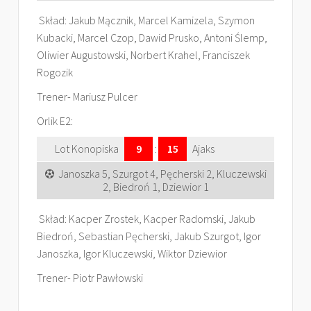
Skład: Jakub Mącznik, Marcel Kamizela, Szymon
Kubacki, Marcel Czop, Dawid Prusko, Antoni Ślemp,
Oliwier Augustowski, Norbert Krahel, Franciszek
Rogozik
Trener- Mariusz Pulcer
Orlik E2:
Lot Konopiska
9
:
15
Ajaks
Janoszka 5, Szurgot 4, Pęcherski 2, Kluczewski
2, Biedroń 1, Dziewior 1
Skład: Kacper Zrostek, Kacper Radomski, Jakub
Biedroń, Sebastian Pęcherski, Jakub Szurgot, Igor
Janoszka, Igor Kluczewski, Wiktor Dziewior
Trener- Piotr Pawłowski