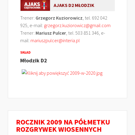
AJAKS D2 MŁODZIK
Trener:
Grzegorz Kuziorowicz
, tel. 692 042
925, e-mail:
grzegorz.kuziorowicz@gmail.com
Trener:
Mariusz Pulcer
, tel. 503 851 346, e-
mail:
mariuszpulcer@interia.pl
SKŁAD
Młodzik D2
ROCZNIK 2009 NA PÓŁMETKU
ROZGRYWEK WIOSENNYCH