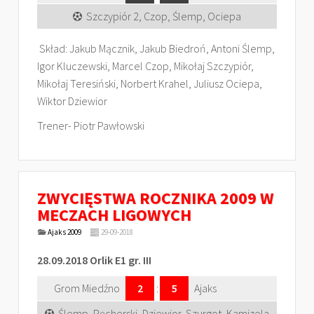
Szczypiór 2, Czop, Ślemp, Ociepa
Skład: Jakub Mącznik, Jakub Biedroń, Antoni Ślemp,
Igor Kluczewski, Marcel Czop, Mikołaj Szczypiór,
Mikołaj Teresiński, Norbert Krahel, Juliusz Ociepa,
Wiktor Dziewior
Trener- Piotr Pawłowski
ZWYCIĘSTWA ROCZNIKA 2009 W
MECZACH LIGOWYCH
Ajaks 2009
29-09-2018
28.09.2018 Orlik E1 gr. III
Grom Miedźno
2
:
5
Ajaks
Ślemp, Pęcherski, Dziewior, Szurgot, Kamizela