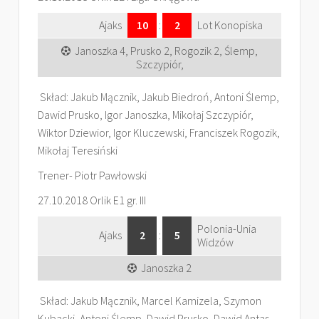
Ajaks
10
:
2
Lot Konopiska
Janoszka 4, Prusko 2, Rogozik 2, Ślemp,
Szczypiór,
Skład: Jakub Mącznik, Jakub Biedroń, Antoni Ślemp,
Dawid Prusko, Igor Janoszka, Mikołaj Szczypiór,
Wiktor Dziewior, Igor Kluczewski, Franciszek Rogozik,
Mikołaj Teresiński
Trener- Piotr Pawłowski
27.10.2018 Orlik E1 gr. III
Polonia-Unia
Ajaks
2
:
5
Widzów
Janoszka 2
Skład: Jakub Mącznik, Marcel Kamizela, Szymon
Kubacki, Antoni Ślemp, Dawid Prusko, Dawid Antas,