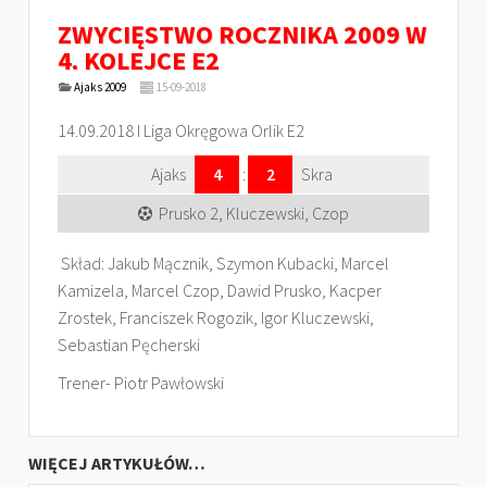
ZWYCIĘSTWO ROCZNIKA 2009 W
4. KOLEJCE E2
Ajaks 2009
15-09-2018
14.09.2018 I Liga Okręgowa Orlik E2
Ajaks
4
:
2
Skra
Prusko 2, Kluczewski, Czop
Skład: Jakub Mącznik, Szymon Kubacki, Marcel
Kamizela, Marcel Czop, Dawid Prusko, Kacper
Zrostek, Franciszek Rogozik, Igor Kluczewski,
Sebastian Pęcherski
Trener- Piotr Pawłowski
WIĘCEJ ARTYKUŁÓW…