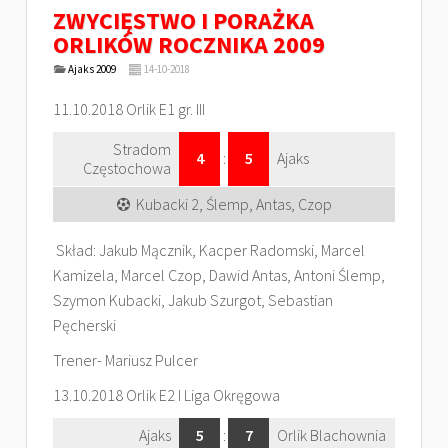
ZWYCIĘSTWO I PORAŻKA
ORLIKÓW ROCZNIKA 2009
Ajaks 2009
14-10-2018
11.10.2018 Orlik E1 gr. III
Stradom
4
:
5
Ajaks
Częstochowa
Kubacki 2, Ślemp, Antas, Czop
Skład: Jakub Mącznik, Kacper Radomski, Marcel
Kamizela, Marcel Czop, Dawid Antas, Antoni Ślemp,
Szymon Kubacki, Jakub Szurgot, Sebastian
Pęcherski
Trener- Mariusz Pulcer
13.10.2018 Orlik E2 I Liga Okręgowa
Ajaks
5
:
7
Orlik Blachownia