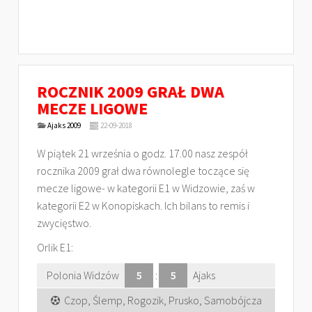
ROCZNIK 2009 GRAŁ DWA
MECZE LIGOWE
Ajaks 2009
22-09-2018
W piątek 21 września o godz. 17.00 nasz zespół
rocznika 2009 grał dwa równolegle toczące się
mecze ligowe- w kategorii E1 w Widzowie, zaś w
kategorii E2 w Konopiskach. Ich bilans to remis i
zwycięstwo.
Orlik E1:
Polonia Widzów
5
:
5
Ajaks
Czop, Ślemp, Rogozik, Prusko, Samobójcza