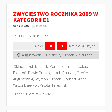
ZWYCIĘSTWO ROCZNIKA 2009 W
KATEGORII E1
Ajaks 2009
15-09-2018
15.09.2018 Orlik E1 gr. III
Ajaks
10
:
3
Kmicic Kruszyna
Augustowski 5, Prusko 2, Kubacki 2, Szurgot 1
Skład: Jakub Mącznik, Marcel Kamizela, Jakub
Biedroń, Dawid Prusko, Jakub Szurgot, Oliwier
Augustowski, Szymon Kubacki, Norbert Krahel,
Wiktor Dziewior, Mikołaj Teresiński
Trener- Piotr Pawłowski