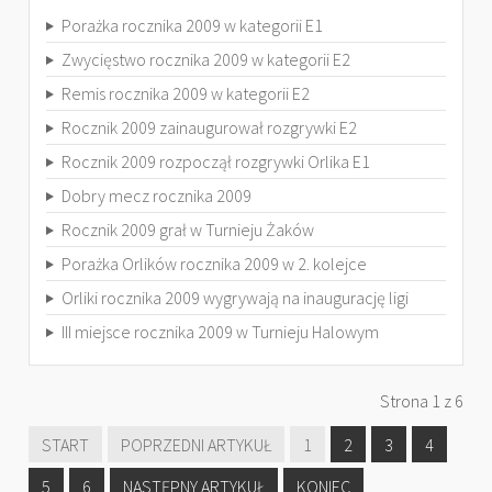
Porażka rocznika 2009 w kategorii E1
Zwycięstwo rocznika 2009 w kategorii E2
Remis rocznika 2009 w kategorii E2
Rocznik 2009 zainaugurował rozgrywki E2
Rocznik 2009 rozpoczął rozgrywki Orlika E1
Dobry mecz rocznika 2009
Rocznik 2009 grał w Turnieju Żaków
Porażka Orlików rocznika 2009 w 2. kolejce
Orliki rocznika 2009 wygrywają na inaugurację ligi
III miejsce rocznika 2009 w Turnieju Halowym
Strona 1 z 6
START
POPRZEDNI ARTYKUŁ
1
2
3
4
5
6
NASTĘPNY ARTYKUŁ
KONIEC