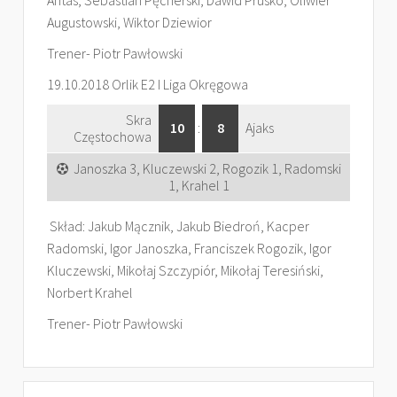
Antas, Sebastian Pęcherski, Dawid Prusko, Oliwier
Augustowski, Wiktor Dziewior
Trener- Piotr Pawłowski
19.10.2018 Orlik E2 I Liga Okręgowa
Skra
10
:
8
Ajaks
Częstochowa
Janoszka 3, Kluczewski 2, Rogozik 1, Radomski
1, Krahel 1
Skład: Jakub Mącznik, Jakub Biedroń, Kacper
Radomski, Igor Janoszka, Franciszek Rogozik, Igor
Kluczewski, Mikołaj Szczypiór, Mikołaj Teresiński,
Norbert Krahel
Trener- Piotr Pawłowski