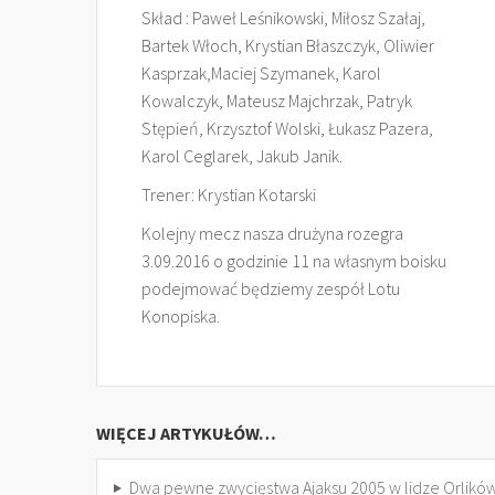
Skład : Paweł Leśnikowski, Miłosz Szałaj,
Bartek Włoch, Krystian Błaszczyk, Oliwier
Kasprzak,Maciej Szymanek, Karol
Kowalczyk, Mateusz Majchrzak, Patryk
Stępień, Krzysztof Wolski, Łukasz Pazera,
Karol Ceglarek, Jakub Janik.
Trener: Krystian Kotarski
Kolejny mecz nasza drużyna rozegra
3.09.2016 o godzinie 11 na własnym boisku
podejmować będziemy zespół Lotu
Konopiska.
WIĘCEJ ARTYKUŁÓW…
Dwa pewne zwycięstwa Ajaksu 2005 w lidze Orlikó