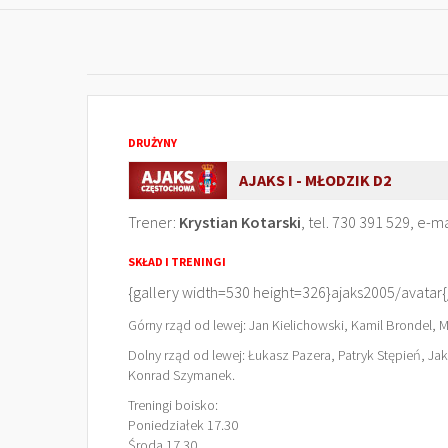
DRUŻYNY
AJAKS I - MŁODZIK D2
Trener:
Krystian Kotarski
, tel. 730 391 529, e-ma
SKŁAD I TRENINGI
{gallery width=530 height=326}ajaks2005/avatar{
Górny rząd od lewej: Jan Kielichowski, Kamil Brondel, 
Dolny rząd od lewej: Łukasz Pazera, Patryk Stępień, Jak
Konrad Szymanek.
Treningi boisko:
Poniedziałek 17.30
Środa 17.30