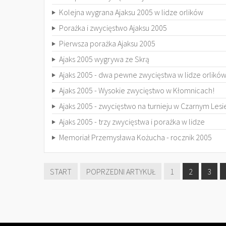
Kolejna wygrana Ajaksu 2005 w lidze orlików
Porażka i zwycięstwo Ajaksu 2005
Pierwsza porażka Ajaksu 2005
Ajaks 2005 wygrywa ze Skrą
Ajaks 2005 - dwa pewne zwycięstwa w lidze orlikó
Ajaks 2005 - Wysokie zwycięstwo w Kłomnicach!
Ajaks 2005 - zwycięstwo na turnieju w Czarnym Lesi
Ajaks 2005 - trzy zwycięstwa i porażka w lidze
Memoriał Przemysława Kożucha - rocznik 2005
START
POPRZEDNI ARTYKUŁ
1
2
3