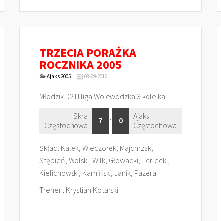
TRZECIA PORAŻKA
ROCZNIKA 2005
Ajaks 2005
08-09-2016
Młodzik D2 III liga Wojewódzka 3 kolejka
Skra
Ajaks
7
:
0
Częstochowa
Częstochowa
Skład: Kalek, Wieczorek, Majchrzak,
Stępień, Wolski, Wilk, Głowacki, Terlecki,
Kielichowski, Kamiński, Janik, Pazera
Trener : Krystian Kotarski