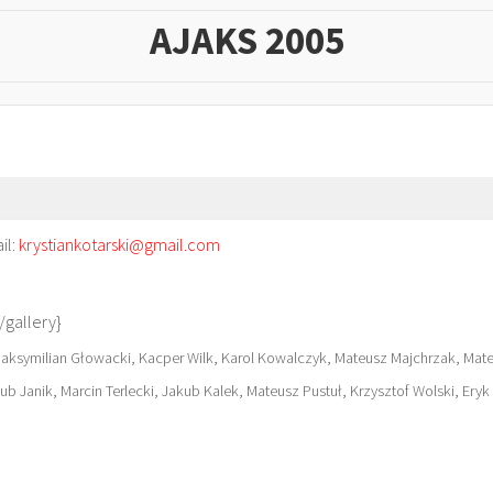
AJAKS 2005
il:
krystiankotarski@gmail.com
/gallery}
Maksymilian Głowacki, Kacper Wilk, Karol Kowalczyk, Mateusz Majchrzak, Mateus
ub Janik, Marcin Terlecki, Jakub Kalek, Mateusz Pustuł, Krzysztof Wolski, Ery