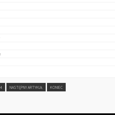
w
e
4
NASTĘPNY ARTYKUŁ
KONIEC