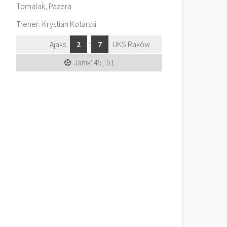
Tomalak, Pazera
Trener: Krystian Kotarski
Ajaks
2
:
7
UKS Raków
Janik' 45,' 51