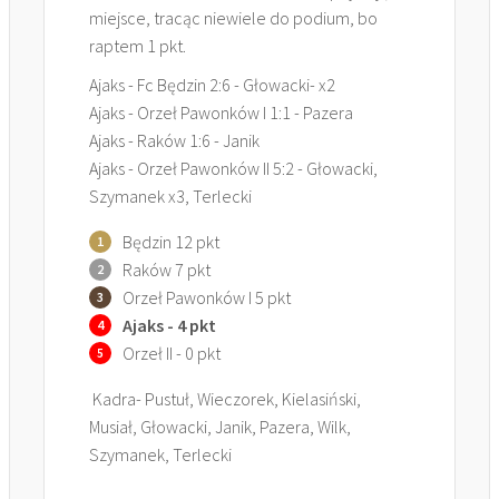
miejsce, tracąc niewiele do podium, bo
raptem 1 pkt.
Ajaks - Fc Będzin 2:6 - Głowacki- x2
Ajaks - Orzeł Pawonków I 1:1 - Pazera
Ajaks - Raków 1:6 - Janik
Ajaks - Orzeł Pawonków II 5:2 - Głowacki,
Szymanek x3, Terlecki
Będzin 12 pkt
Raków 7 pkt
Orzeł Pawonków I 5 pkt
Ajaks - 4 pkt
Orzeł II - 0 pkt
Kadra- Pustuł, Wieczorek, Kielasiński,
Musiał, Głowacki, Janik, Pazera, Wilk,
Szymanek, Terlecki