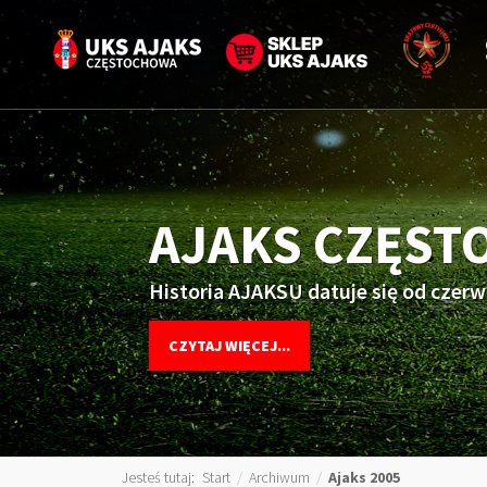
AJAKS CZĘS
Historia AJAKSU datuje się od czerw
CZYTAJ WIĘCEJ...
Jesteś tutaj:
Start
/
Archiwum
/
Ajaks 2005