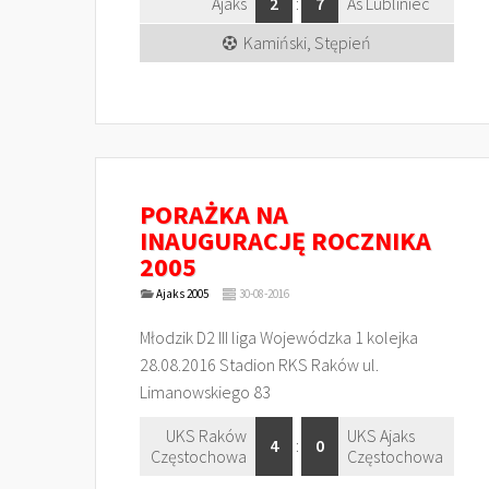
Ajaks
2
:
7
As Lubliniec
Kamiński, Stępień
PORAŻKA NA
INAUGURACJĘ ROCZNIKA
2005
Ajaks 2005
30-08-2016
Młodzik D2 III liga Wojewódzka 1 kolejka
28.08.2016 Stadion RKS Raków ul.
Limanowskiego 83
UKS Raków
UKS Ajaks
4
:
0
Częstochowa
Częstochowa