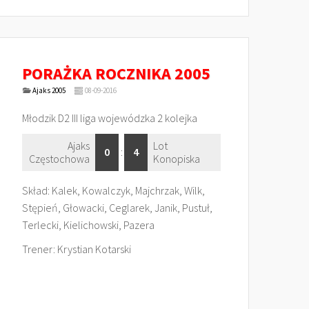
PORAŻKA ROCZNIKA 2005
Ajaks 2005
08-09-2016
Młodzik D2 III liga wojewódzka 2 kolejka
Ajaks
Lot
0
:
4
Częstochowa
Konopiska
Skład: Kalek, Kowalczyk, Majchrzak, Wilk,
Stępień, Głowacki, Ceglarek, Janik, Pustuł,
Terlecki, Kielichowski, Pazera
Trener: Krystian Kotarski