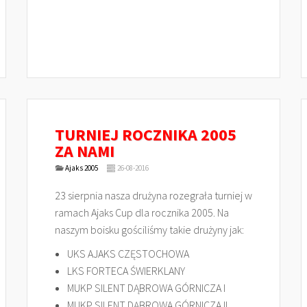
TURNIEJ ROCZNIKA 2005
ZA NAMI
Ajaks 2005
26-08-2016
23 sierpnia nasza drużyna rozegrała turniej w
ramach Ajaks Cup dla rocznika 2005. Na
naszym boisku gościliśmy takie drużyny jak:
UKS AJAKS CZĘSTOCHOWA
LKS FORTECA ŚWIERKLANY
MUKP SILENT DĄBROWA GÓRNICZA I
MUKP SILENT DĄBROWA GÓRNICZA II