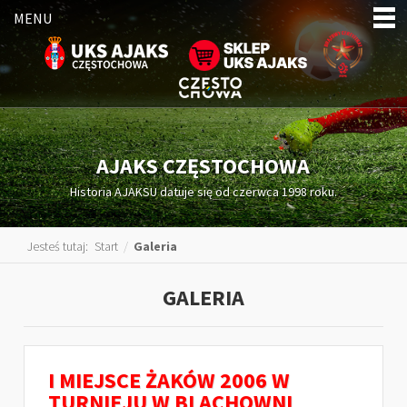
MENU
AJAKS CZĘSTOCHOWA
Historia AJAKSU datuje się od czerwca 1998 roku.
Jesteś tutaj:
Start
/
Galeria
GALERIA
I MIEJSCE ŻAKÓW 2006 W
TURNIEJU W BLACHOWNI