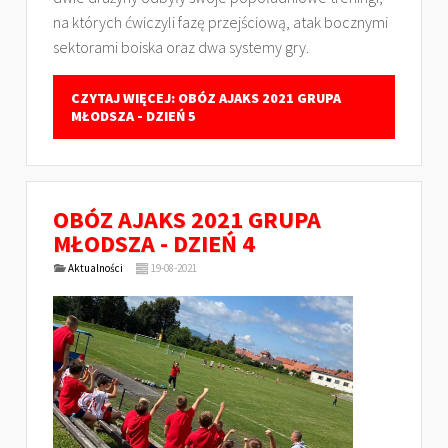
na których ćwiczyli fazę przejściową, atak bocznymi
sektorami boiska oraz dwa systemy gry.
CZYTAJ WIĘCEJ: OBÓZ AJAKS 2021 GRUPA
MŁODSZA - DZIEŃ 5
OBÓZ AJAKS 2021 GRUPA
MŁODSZA - DZIEŃ 4
Aktualności
19-08-2021