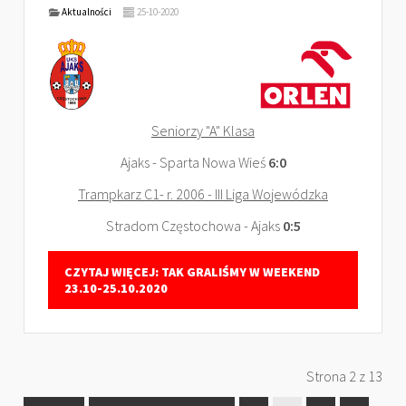
Aktualności
25-10-2020
Seniorzy "A" Klasa
Ajaks - Sparta Nowa Wieś
6:0
Trampkarz C1- r. 2006 - III Liga Wojewódzka
Stradom Częstochowa - Ajaks
0:5
CZYTAJ WIĘCEJ: TAK GRALIŚMY W WEEKEND
23.10-25.10.2020
Strona 2 z 13