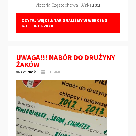
Victoria Częstochowa - Ajaks
10:1
CZYTAJ WIĘCEJ: TAK GRALIŚMY W WEEKEND
6.11 - 8.11.2020
UWAGA!!! NABÓR DO DRUŻYNY
ŻAKÓW
Aktualności
05-11-2020