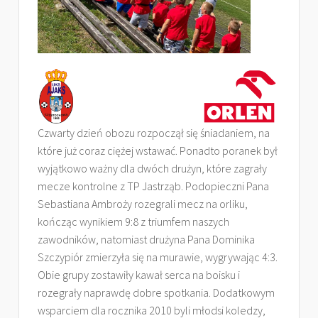
Czwarty dzień obozu rozpoczął się śniadaniem, na
które już coraz ciężej wstawać. Ponadto poranek był
wyjątkowo ważny dla dwóch drużyn, które zagrały
mecze kontrolne z TP Jastrząb. Podopieczni Pana
Sebastiana Ambroży rozegrali mecz na orliku,
kończąc wynikiem 9:8 z triumfem naszych
zawodników, natomiast drużyna Pana Dominika
Szczypiór zmierzyła się na murawie, wygrywając 4:3.
Obie grupy zostawiły kawał serca na boisku i
rozegrały naprawdę dobre spotkania. Dodatkowym
wsparciem dla rocznika 2010 byli młodsi koledzy,