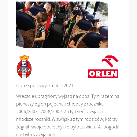
Obóz sportowy Prudnik 2021
Wreszcie upragniony wyjazd na obóz. Tym razem na
pierwszy ogień pojechali chłopcy z rocznika
2006/2007 i 2008/2009. Za tydzień przyjadą
młodsze roczniki. W związku z tym rodziców, którzy
żegnali swoje pociechy nie było za wielu. A i pogoda
nie była sprzyjająca.