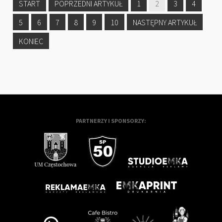
START
POPRZEDNI ARTYKUŁ
1
2
3
4
5
6
7
8
9
10
NASTĘPNY ARTYKUŁ
KONIEC
PARTNERZY I SPONSORZY: