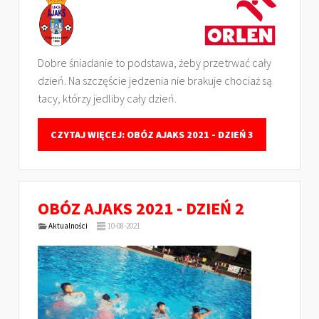
Dobre śniadanie to podstawa, żeby przetrwać cały
dzień. Na szczęście jedzenia nie brakuje chociaż są
tacy, którzy jedliby cały dzień.
CZYTAJ WIĘCEJ: OBÓZ AJAKS 2021 - DZIEŃ 3
OBÓZ AJAKS 2021 - DZIEŃ 2
Aktualności
10-08-2021