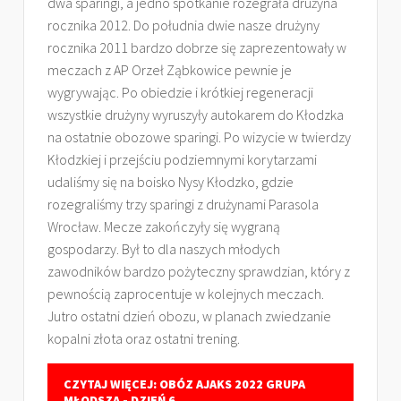
dwa sparingi, a jedno spotkanie rozegrała drużyna
rocznika 2012. Do południa dwie nasze drużyny
rocznika 2011 bardzo dobrze się zaprezentowały w
meczach z AP Orzeł Ząbkowice pewnie je
wygrywając. Po obiedzie i krótkiej regeneracji
wszystkie drużyny wyruszyły autokarem do Kłodzka
na ostatnie obozowe sparingi. Po wizycie w twierdzy
Kłodzkiej i przejściu podziemnymi korytarzami
udaliśmy się na boisko Nysy Kłodzko, gdzie
rozegraliśmy trzy sparingi z drużynami Parasola
Wrocław. Mecze zakończyły się wygraną
gospodarzy. Był to dla naszych młodych
zawodników bardzo pożyteczny sprawdzian, który z
pewnością zaprocentuje w kolejnych meczach.
Jutro ostatni dzień obozu, w planach zwiedzanie
kopalni złota oraz ostatni trening.
CZYTAJ WIĘCEJ: OBÓZ AJAKS 2022 GRUPA
MŁODSZA - DZIEŃ 6