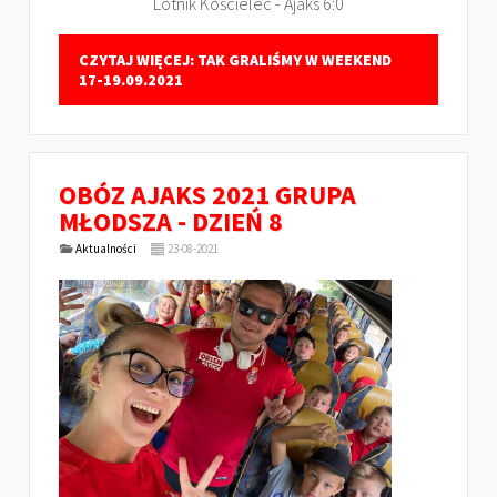
Lotnik Kościelec - Ajaks 6:0
CZYTAJ WIĘCEJ: TAK GRALIŚMY W WEEKEND
17-19.09.2021
OBÓZ AJAKS 2021 GRUPA
MŁODSZA - DZIEŃ 8
Aktualności
23-08-2021