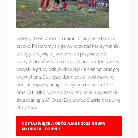
Kolejny dzień obozu za nami... Czas płynie bardzo
szybko. Postaramy się go wykorzystać maksymalnie,
tak by jak najwięcej wspomnień przywieźć do
naszych domów. Dzień upłynął bardzo intensywnie,
wszystkie grupy odbyły dwa ciężkie treningi oraz grę
wewnętrzną. Dzisiejszy dzień został dostosowany
pod jutrzejszy sparing z drużynami rocznika 2010
oraz 2011 MKS Nysa Kłodzko. W planach są jeszcze
dwa sparingi z AP Orzeł Ząbkowice Śląskie oraz Unią
Zloty Stok.
CZYTAJ WIĘCEJ: OBÓZ AJAKS 2022 GRUPA
MŁODSZA - DZIEŃ 2