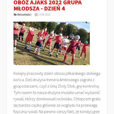
OBÓZ AJAKS 2022 GRUPA
MŁODSZA - DZIEŃ 4
Aktualności
13-08-2022
Kolejny pracowity dzień obozu piłkarskiego dobiega
końca. Dziś drużyna trenera Ambrożego zagrała z
gospodarzami, czyli z Unią Zloty Stok, grę kontrolną.
Tym razem to nasza drużyna musiała uznać wyższość
rywali, którzy dominowali na boisku. Chłopcom grało
się bardzo ciężko głównie ze względu na przewagę
fizyczną rywali. Na pewno cieszy fakt, że kondycyjnie