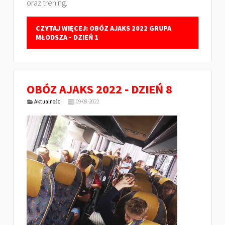
oraz trening.
CZYTAJ WIĘCEJ: OBÓZ AJAKS 2022 GRUPA
MŁODSZA - DZIEŃ 1
OBÓZ AJAKS 2022 - DZIEŃ 8
Aktualności
09-08-2022