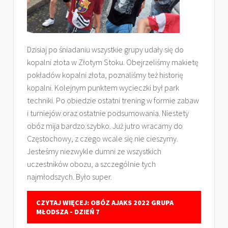
Dzisiaj po śniadaniu wszystkie grupy udały się do
kopalni złota w Złotym Stoku. Obejrzeliśmy makietę
pokładów kopalni złota, poznaliśmy też historię
kopalni. Kolejnym punktem wycieczki był park
techniki. Po obiedzie ostatni trening w formie zabaw
i turniejów oraz ostatnie podsumowania. Niestety
obóz mija bardzo szybko. Już jutro wracamy do
Częstochowy, z czego wcale się nie cieszymy.
Jesteśmy niezwykle dumni ze wszystkich
uczestników obozu, a szczególnie tych
najmłodszych. Było super.
CZYTAJ WIĘCEJ: OBÓZ AJAKS 2022 GRUPA
MŁODSZA - DZIEŃ 7