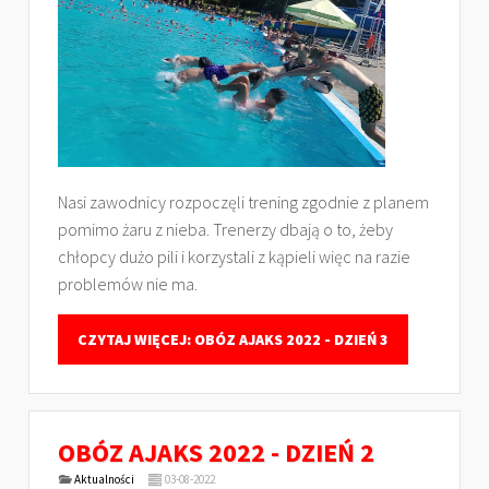
Nasi zawodnicy rozpoczęli trening zgodnie z planem
pomimo żaru z nieba. Trenerzy dbają o to, żeby
chłopcy dużo pili i korzystali z kąpieli więc na razie
problemów nie ma.
CZYTAJ WIĘCEJ: OBÓZ AJAKS 2022 - DZIEŃ 3
OBÓZ AJAKS 2022 - DZIEŃ 2
Aktualności
03-08-2022