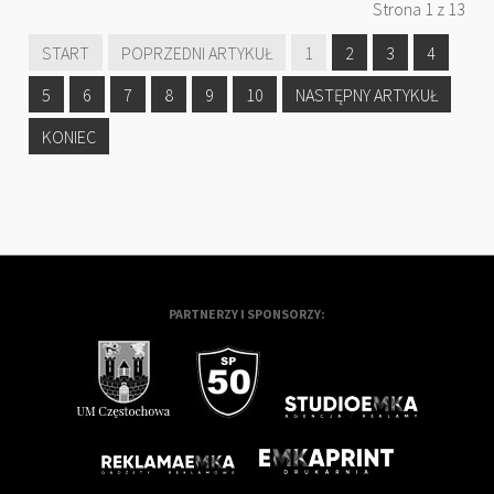
Strona 1 z 13
START
POPRZEDNI ARTYKUŁ
1
2
3
4
5
6
7
8
9
10
NASTĘPNY ARTYKUŁ
KONIEC
PARTNERZY I SPONSORZY: