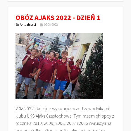
OBÓZ AJAKS 2022 - DZIEŃ 1
Aktualności
02-08-2022
2.08.2022 - kolejne wyzwanie przed zawodnikami
klubu UKS Ajaks Częstochowa. Tym razem chłopcy z
rocznika 2010, 2009, 2008, 2007 i 2006 wyruszyli na
podbój Kotliny Kłodzkiej. Szybkie pożegnanie z