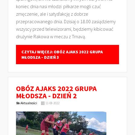
koniec dnia nasi młodzi piłkarze mogli czuć
zmęczenie, ale i satysfakcję z dobrze
przepracowanego dnia. Dzisiaj o 18.00 zasiądziemy
wszyscy przed telewizorami, będziemy kibicować
drużynie Rakowa w meczu z Trnavą.
CZYTAJ WIĘCEJ: OBÓZ AJAKS 2022 GRUPA
MŁODSZA - DZIEŃ 3
OBÓZ AJAKS 2022 GRUPA
MŁODSZA - DZIEŃ 2
Aktualności
11-08-2022