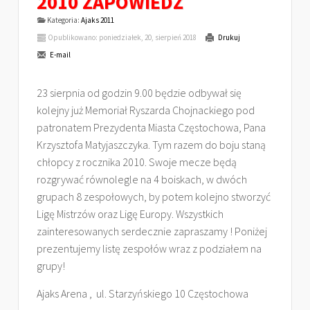
2010 ZAPOWIEDŹ
Kategoria:
Ajaks 2011
Opublikowano: poniedziałek, 20, sierpień 2018
Drukuj
E-mail
23 sierpnia od godzin 9.00 będzie odbywał się
kolejny już Memoriał Ryszarda Chojnackiego pod
patronatem Prezydenta Miasta Częstochowa, Pana
Krzysztofa Matyjaszczyka. Tym razem do boju staną
chłopcy z rocznika 2010. Swoje mecze będą
rozgrywać równolegle na 4 boiskach, w dwóch
grupach 8 zespołowych, by potem kolejno stworzyć
Ligę Mistrzów oraz Ligę Europy. Wszystkich
zainteresowanych serdecznie zapraszamy ! Poniżej
prezentujemy listę zespołów wraz z podziałem na
grupy!
Ajaks Arena , ul. Starzyńskiego 10 Częstochowa