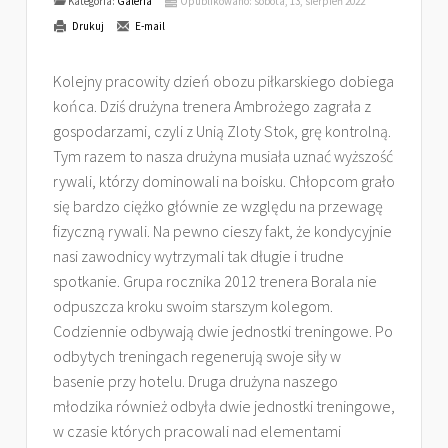
Kategoria:
Galeria
Opublikowano: sobota, 13, sierpień 2022
Drukuj
E-mail
Kolejny pracowity dzień obozu piłkarskiego dobiega
końca. Dziś drużyna trenera Ambrożego zagrała z
gospodarzami, czyli z Unią Zloty Stok, grę kontrolną.
Tym razem to nasza drużyna musiała uznać wyższość
rywali, którzy dominowali na boisku. Chłopcom grało
się bardzo ciężko głównie ze względu na przewagę
fizyczną rywali. Na pewno cieszy fakt, że kondycyjnie
nasi zawodnicy wytrzymali tak długie i trudne
spotkanie. Grupa rocznika 2012 trenera Borala nie
odpuszcza kroku swoim starszym kolegom.
Codziennie odbywają dwie jednostki treningowe. Po
odbytych treningach regenerują swoje siły w
basenie przy hotelu. Druga drużyna naszego
młodzika również odbyła dwie jednostki treningowe,
w czasie których pracowali nad elementami