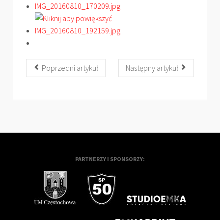
Poprzedni artykuł
Następny artykuł
PARTNERZY I SPONSORZY: